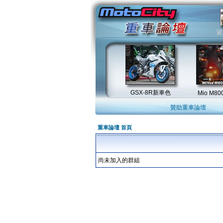
贊助重車論壇
重車論壇 首頁
尚未加入的群組