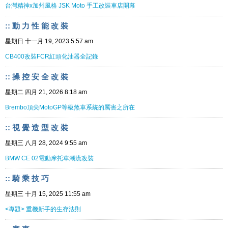
台灣精神x加州風格 JSK Moto 手工改裝車店開幕
:: 動 力 性 能 改 裝
星期日 十一月 19, 2023 5:57 am
CB400改裝FCR紅頭化油器全記錄
:: 操 控 安 全 改 裝
星期二 四月 21, 2026 8:18 am
Brembo頂尖MotoGP等級煞車系統的厲害之所在
:: 視 覺 造 型 改 裝
星期三 八月 28, 2024 9:55 am
BMW CE 02電動摩托車潮流改裝
:: 騎 乘 技 巧
星期三 十月 15, 2025 11:55 am
<專題> 重機新手的生存法則