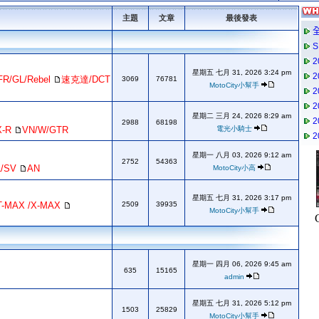
主題
文章
最後發表
星期五 七月 31, 2026 3:24 pm
FR/GL/Rebel
速克達/DCT
3069
76781
MotoCity小幫手
星期二 三月 24, 2026 8:29 am
2988
68198
X-R
VN/W/GTR
電光小騎士
星期一 八月 03, 2026 9:12 am
2752
54363
L/SV
AN
MotoCity小高
星期五 七月 31, 2026 3:17 pm
T-MAX /X-MAX
2509
39935
MotoCity小幫手
星期一 四月 06, 2026 9:45 am
635
15165
admin
星期五 七月 31, 2026 5:12 pm
1503
25829
MotoCity小幫手