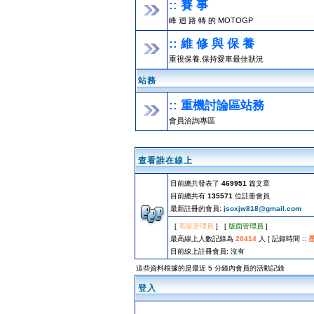
:: 賽 事
峰 迴 路 轉 的 MOTOGP
:: 維 修 與 保 養
重視保養.保持愛車最佳狀況
站務
:: 重機討論區站務
會員洽詢專區
查看誰在線上
目前總共發表了
469951
篇文章
目前總共有
135571
位註冊會員
最新註冊的會員:
jsoxjw818@gmail.com
[
系統管理員
] [
版面管理員
]
最高線上人數記錄為
20414
人 [ 記錄時間 ::
星
目前線上註冊會員: 沒有
這些資料根據的是最近 5 分鐘內會員的活動記錄
登入