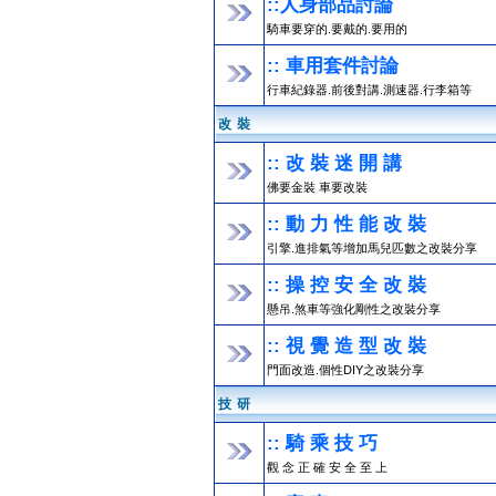
::人身部品討論
騎車要穿的.要戴的.要用的
:: 車用套件討論
行車紀錄器.前後對講.測速器.行李箱等
改 裝
:: 改 裝 迷 開 講
佛要金裝 車要改裝
:: 動 力 性 能 改 裝
引擎.進排氣等增加馬兒匹數之改裝分享
:: 操 控 安 全 改 裝
懸吊.煞車等強化剛性之改裝分享
:: 視 覺 造 型 改 裝
門面改造.個性DIY之改裝分享
技 研
:: 騎 乘 技 巧
觀 念 正 確 安 全 至 上