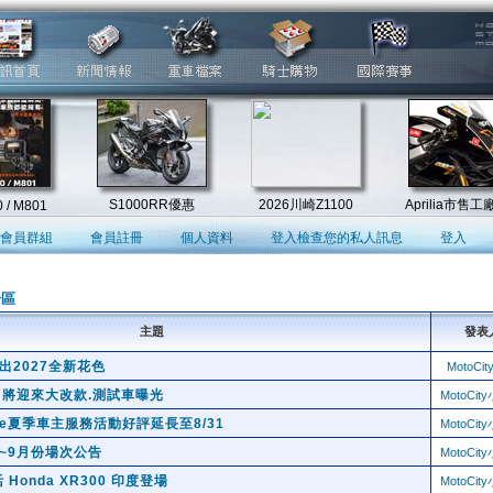
會員群組
會員註冊
個人資料
登入檢查您的私人訊息
登入
論區
主題
發表
出2027全新花色
MotoCi
R 即將迎來大改款.測試車曝光
MotoCi
cycle夏季車主服務活動好評延長至8/31
MotoCi
 7~9月份場次公告
MotoCi
onda XR300 印度登場
MotoCi