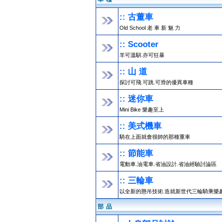
:: 古董車
Old School 老 車 新 魅 力
:: Scooter
羊可溫馴.亦可狂暴
:: 山 道
探討可飛.可跳.可滑的優異車種
:: 迷你車
Mini Bike 樂趣至上
:: 美式機車
騎在上面就會很帥的那種重車
:: 節能車
電動車.油電車.省油設計.省油經驗討論區
:: 三輪車
以全新的懸吊技術.造就新世代三輪騎乘樂
部 品