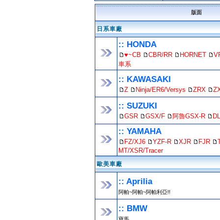
版面
日系車廠
:: HONDA
♥~CB
CBR/RR
HORNET
V
車系
:: KAWASAKI
Z
Ninja/ER6/Versys
ZRX
Z
:: SUZUKI
GSR
GSX/F
阿魯GSX-R
D
:: YAMAHA
FZ/XJ6
YZF-R
XJR
FJR
MT/XSR/Tracer
歐美車廠
:: Aprilia
阿帕~阿帕~阿帕利亞!!
:: BMW
寶馬