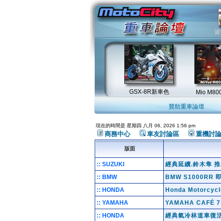
贊助重車論壇
現在的時間是 星期四 八月 06, 2026 1:56 pm
商務中心
車友討論區
重機討
版面
:: SUZUKI
經典延續.鈴木隼 推
:: BMW
BMW S1000R
:: HONDA
Honda Motor
:: YAMAHA
YAMAHA CAFÉ
:: HONDA
經典氣冷林道車復活 H