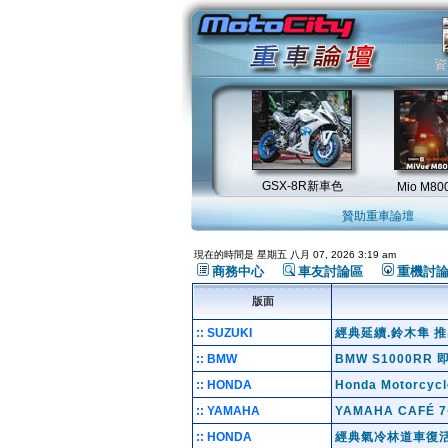
贊助重車論壇
現在的時間是 星期五 八月 07, 2026 3:19 am
商務中心
車友討論區
重機討
版面
:: SUZUKI
經典延續.鈴木隼 推
:: BMW
BMW S1000R
:: HONDA
Honda Motor
:: YAMAHA
YAMAHA CAFÉ
:: HONDA
經典氣冷林道車復活 H