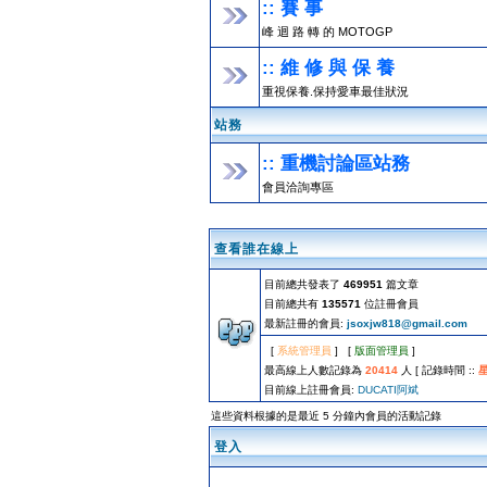
:: 賽 事
峰 迴 路 轉 的 MOTOGP
:: 維 修 與 保 養
重視保養.保持愛車最佳狀況
站務
:: 重機討論區站務
會員洽詢專區
查看誰在線上
目前總共發表了
469951
篇文章
目前總共有
135571
位註冊會員
最新註冊的會員:
jsoxjw818@gmail.com
[
系統管理員
] [
版面管理員
]
最高線上人數記錄為
20414
人 [ 記錄時間 ::
星
目前線上註冊會員:
DUCATI阿斌
這些資料根據的是最近 5 分鐘內會員的活動記錄
登入