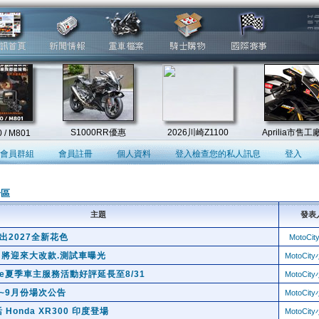
會員群組
會員註冊
個人資料
登入檢查您的私人訊息
登入
論區
主題
發表
出2027全新花色
MotoCi
R 即將迎來大改款.測試車曝光
MotoCi
cycle夏季車主服務活動好評延長至8/31
MotoCi
 7~9月份場次公告
MotoCi
onda XR300 印度登場
MotoCi