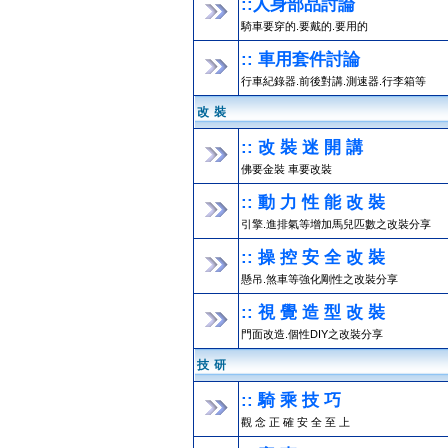
::人身部品討論
騎車要穿的.要戴的.要用的
:: 車用套件討論
行車紀錄器.前後對講.測速器.行李箱等
改 裝
:: 改 裝 迷 開 講
佛要金裝 車要改裝
:: 動 力 性 能 改 裝
引擎.進排氣等增加馬兒匹數之改裝分享
:: 操 控 安 全 改 裝
懸吊.煞車等強化剛性之改裝分享
:: 視 覺 造 型 改 裝
門面改造.個性DIY之改裝分享
技 研
:: 騎 乘 技 巧
觀 念 正 確 安 全 至 上