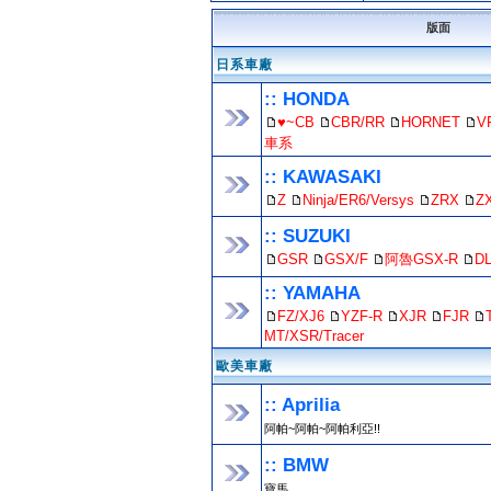
版面
日系車廠
:: HONDA
♥~CB
CBR/RR
HORNET
V
車系
:: KAWASAKI
Z
Ninja/ER6/Versys
ZRX
Z
:: SUZUKI
GSR
GSX/F
阿魯GSX-R
D
:: YAMAHA
FZ/XJ6
YZF-R
XJR
FJR
MT/XSR/Tracer
歐美車廠
:: Aprilia
阿帕~阿帕~阿帕利亞!!
:: BMW
寶馬