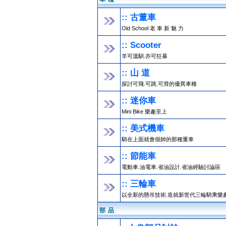
:: 古董車
Old School 老 車 新 魅 力
:: Scooter
羊可溫馴.亦可狂暴
:: 山 道
探討可飛.可跳.可滑的優異車種
:: 迷你車
Mini Bike 樂趣至上
:: 美式機車
騎在上面就會很帥的那種重車
:: 節能車
電動車.油電車.省油設計.省油經驗討論區
:: 三輪車
以全新的懸吊技術.造就新世代三輪騎乘樂
部 品