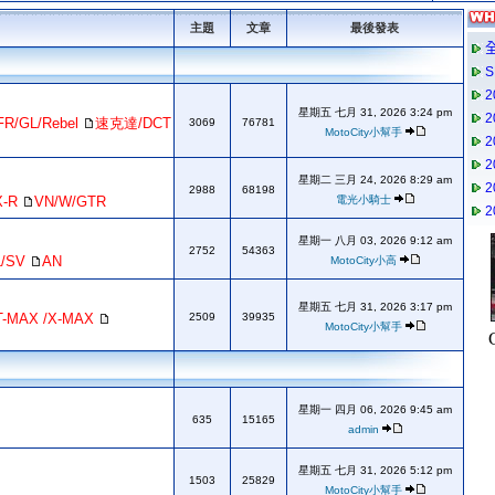
主題
文章
最後發表
星期五 七月 31, 2026 3:24 pm
FR/GL/Rebel
速克達/DCT
3069
76781
MotoCity小幫手
星期二 三月 24, 2026 8:29 am
2988
68198
X-R
VN/W/GTR
電光小騎士
星期一 八月 03, 2026 9:12 am
2752
54363
L/SV
AN
MotoCity小高
星期五 七月 31, 2026 3:17 pm
T-MAX /X-MAX
2509
39935
MotoCity小幫手
星期一 四月 06, 2026 9:45 am
635
15165
admin
星期五 七月 31, 2026 5:12 pm
1503
25829
MotoCity小幫手