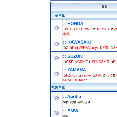
版面
日系車廠
:: HONDA
♥~CB
CBR/RR
HORNET
V
車系
:: KAWASAKI
Z
Ninja/ER6/Versys
ZRX
Z
:: SUZUKI
GSR
GSX/F
阿魯GSX-R
D
:: YAMAHA
FZ/XJ6
YZF-R
XJR
FJR
MT/XSR/Tracer
歐美車廠
:: Aprilia
阿帕~阿帕~阿帕利亞!!
:: BMW
寶馬