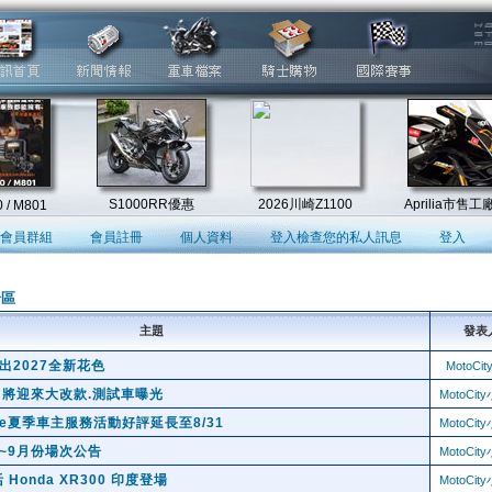
會員群組
會員註冊
個人資料
登入檢查您的私人訊息
登入
論區
主題
發表
出2027全新花色
MotoCi
R 即將迎來大改款.測試車曝光
MotoCi
cycle夏季車主服務活動好評延長至8/31
MotoCi
 7~9月份場次公告
MotoCi
onda XR300 印度登場
MotoCi