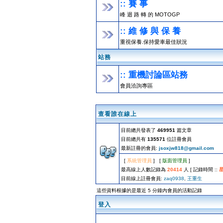
:: 賽 事
峰 迴 路 轉 的 MOTOGP
:: 維 修 與 保 養
重視保養.保持愛車最佳狀況
站務
:: 重機討論區站務
會員洽詢專區
查看誰在線上
目前總共發表了
469951
篇文章
目前總共有
135571
位註冊會員
最新註冊的會員:
jsoxjw818@gmail.com
[
系統管理員
] [
版面管理員
]
最高線上人數記錄為
20414
人 [ 記錄時間 ::
星
目前線上註冊會員:
zaq0938
,
王重生
這些資料根據的是最近 5 分鐘內會員的活動記錄
登入