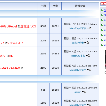
主題
文章
最後發表
星期五 七月 31, 2026 3:24 pm
FR/GL/Rebel
速克達/DCT
3069
76781
MotoCity小幫手
星期二 三月 24, 2026 8:29 am
2988
68198
X-R
VN/W/GTR
電光小騎士
星期一 八月 03, 2026 9:12 am
2752
54363
L/SV
AN
MotoCity小高
星期五 七月 31, 2026 3:17 pm
T-MAX /X-MAX
2509
39935
MotoCity小幫手
星期一 四月 06, 2026 9:45 am
635
15165
admin
星期五 七月 31, 2026 5:12 pm
1503
25829
MotoCity小幫手