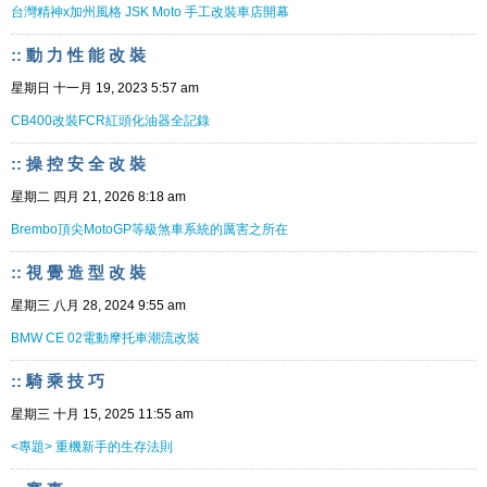
台灣精神x加州風格 JSK Moto 手工改裝車店開幕
:: 動 力 性 能 改 裝
星期日 十一月 19, 2023 5:57 am
CB400改裝FCR紅頭化油器全記錄
:: 操 控 安 全 改 裝
星期二 四月 21, 2026 8:18 am
Brembo頂尖MotoGP等級煞車系統的厲害之所在
:: 視 覺 造 型 改 裝
星期三 八月 28, 2024 9:55 am
BMW CE 02電動摩托車潮流改裝
:: 騎 乘 技 巧
星期三 十月 15, 2025 11:55 am
<專題> 重機新手的生存法則