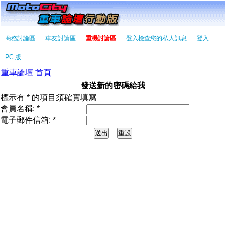
商務討論區
車友討論區
重機討論區
登入檢查您的私人訊息
登入
PC 版
重車論壇 首頁
發送新的密碼給我
標示有 * 的項目須確實填寫
會員名稱: *
電子郵件信箱: *