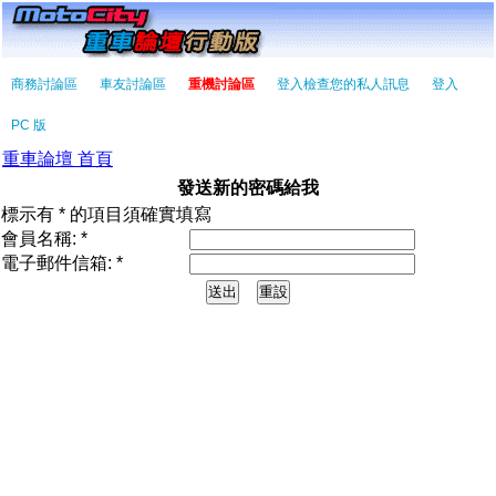
商務討論區
車友討論區
重機討論區
登入檢查您的私人訊息
登入
PC 版
重車論壇 首頁
發送新的密碼給我
標示有 * 的項目須確實填寫
會員名稱: *
電子郵件信箱: *