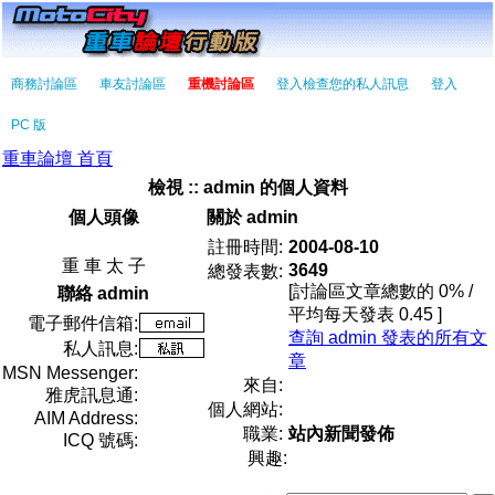
商務討論區
車友討論區
重機討論區
登入檢查您的私人訊息
登入
PC 版
重車論壇 首頁
檢視 :: admin 的個人資料
個人頭像
關於 admin
註冊時間:
2004-08-10
重 車 太 子
3649
總發表數:
[討論區文章總數的 0% /
聯絡 admin
平均每天發表 0.45 ]
電子郵件信箱:
查詢 admin 發表的所有文
私人訊息:
章
MSN Messenger:
來自:
雅虎訊息通:
個人網站:
AIM Address:
職業:
站內新聞發佈
ICQ 號碼:
興趣: