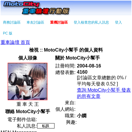
商務討論區
車友討論區
重機討論區
登入檢查您的私人訊息
登入
PC 版
重車論壇 首頁
檢視 :: MotoCity小幫手 的個人資料
個人頭像
關於 MotoCity小幫手
註冊時間:
2004-08-16
4160
總發表數:
[討論區文章總數的 0% /
平均每天發表 0.52 ]
查詢 MotoCity小幫手 發表
的所有文章
來自:
重 車 天 王
個人網站:
聯絡 MotoCity小幫手
職業:
小嫻
電子郵件信箱:
興趣:
私人訊息: