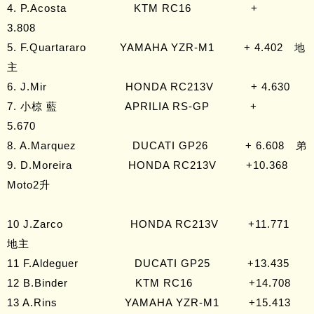
4. P.Acosta KTM RC16 +
3.808
5. F.Quartararo YAMAHA YZR-M1 + 4.402 地
主
6. J.Mir HONDA RC213V + 4.630
7. 小椋 藍 APRILIA RS-GP +
5.670
8. A.Marquez DUCATI GP26 + 6.608 弟
9. D.Moreira HONDA RC213V +10.368
Moto2升
10 J.Zarco HONDA RC213V +11.771
地主
11 F.Aldeguer DUCATI GP25 +13.435
12 B.Binder KTM RC16 +14.708
13 A.Rins YAMAHA YZR-M1 +15.413