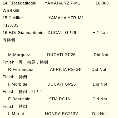
14 T.Razgatlioglu YAMAHA YZR-M1 +16.968
WSBK轉
15 J.Miller YAMAHA YZR-M1
+17.603
16 F.Di Giannantonio DUCATI GP26 + 1 Lap
有轉倒
M.Marquez DUCATI GP26 Did Not
Finish 哥，衛冕，轉倒
R.Fernandez APRILIA RS-GP Did Not
Finish 轉倒
F.Morbidelli DUCATI GP25 Did Not
Finish 轉倒，回PIT
E.Bastianini KTM RC16 Did Not
Finish 轉倒
L.Marini HONDA RC213V Did Not