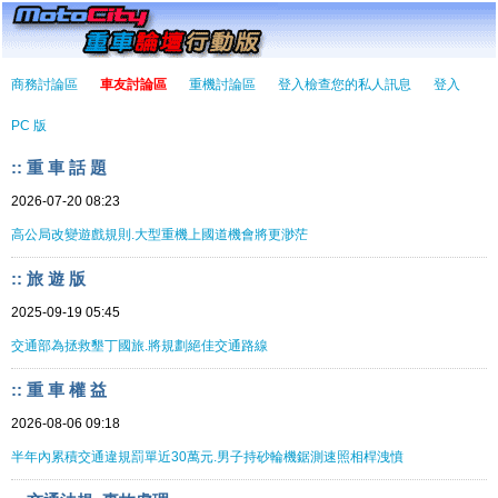
商務討論區
車友討論區
重機討論區
登入檢查您的私人訊息
登入
PC 版
:: 重 車 話 題
2026-07-20 08:23
高公局改變遊戲規則.大型重機上國道機會將更渺茫
:: 旅 遊 版
2025-09-19 05:45
交通部為拯救墾丁國旅.將規劃絕佳交通路線
:: 重 車 權 益
2026-08-06 09:18
半年內累積交通違規罰單近30萬元.男子持砂輪機鋸測速照相桿洩憤