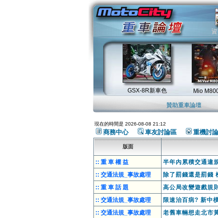
贊助重車論壇
現在的時間是 2026-08-08 21:12
商務中心
車友討論區
重機討
版面
:: 重 車 權 益
半年內累積交通違規
:: 交通法規_事故處理
除了罰錢還是罰錢 
:: 重 車 話 題
高公局改變遊戲規
:: 交通法規_事故處理
限速治百病? 新中
:: 交通法規_事故處理
老舊車輛想走北市黃