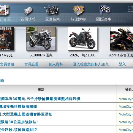
會員群組
會員註冊
個人資料
登入檢查您的私人訊息
登入
論區
主題
發表
罰單近30萬元.男子持砂輪機鋸測速照相桿洩憤
MotoCit
機場接機科技執法開鍘
MotoCit
則.大型重機上國道機會將更渺茫
MotoCit
橫限速30公里加強執法!
MotoCit
金路段.須留買路財!?
MotoCit