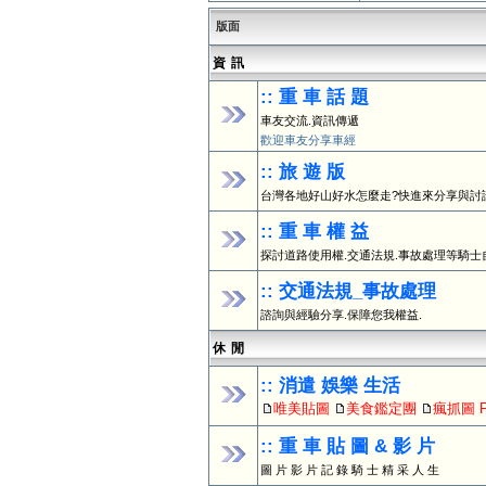
版面
資 訊
:: 重 車 話 題
車友交流.資訊傳遞
歡迎車友分享車經
:: 旅 遊 版
台灣各地好山好水怎麼走?快進來分享與討
:: 重 車 權 益
探討道路使用權.交通法規.事故處理等騎士
:: 交通法規_事故處理
諮詢與經驗分享.保障您我權益.
休 閒
:: 消遣 娛樂 生活
唯美貼圖
美食鑑定團
瘋抓圖 Ph
:: 重 車 貼 圖 & 影 片
圖 片 影 片 記 錄 騎 士 精 采 人 生