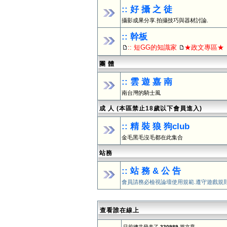
:: 好 攝 之 徒
攝影成果分享.拍攝技巧與器材討論.
:: 幹板
:: 短GG的知識家
★政文專區★
團 體
:: 雲 遊 嘉 南
南台灣的騎士風
成 人 (本區禁止18歲以下會員進入)
:: 精 裝 狼 狗club
金毛黑毛沒毛都在此集合
站務
:: 站 務 & 公 告
會員請務必檢視論壇使用規範.遵守遊戲規
查看誰在線上
目前總共發表了
330989
篇文章