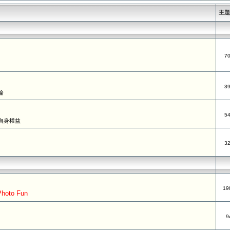
主
7
3
論
5
自身權益
3
19
oto Fun
9