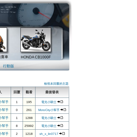
行動版
檢視未回覆的主題
人
回覆
觀看
最後發表
y小幫手
1
195
電光小騎士
y小幫手
0
261
MotoCity小幫手
y小幫手
1
1288
電光小騎士
y小幫手
8
25992
電光小騎士
y小幫手
2
1218
sh_x_lin0717