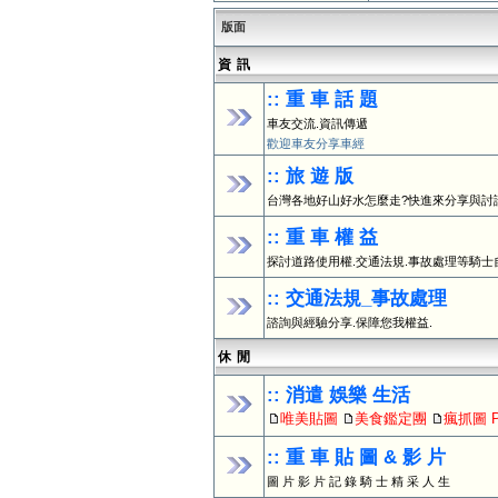
版面
資 訊
:: 重 車 話 題
車友交流.資訊傳遞
歡迎車友分享車經
:: 旅 遊 版
台灣各地好山好水怎麼走?快進來分享與討
:: 重 車 權 益
探討道路使用權.交通法規.事故處理等騎士
:: 交通法規_事故處理
諮詢與經驗分享.保障您我權益.
休 閒
:: 消遣 娛樂 生活
唯美貼圖
美食鑑定團
瘋抓圖 Ph
:: 重 車 貼 圖 & 影 片
圖 片 影 片 記 錄 騎 士 精 采 人 生