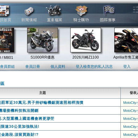
會員群組
會員註冊
個人資料
登入檢查您的私人訊息
登入
論區
主題
發表
罰單近30萬元.男子持砂輪機鋸測速照相桿洩憤
MotoCit
機場接機科技執法開鍘
MotoCit
則.大型重機上國道機會將更渺茫
MotoCit
橫限速30公里加強執法!
MotoCit
金路段.須留買路財!?
MotoCit