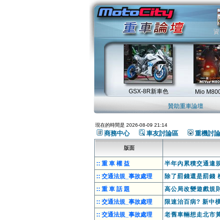
贊助重車論壇
現在的時間是 2026-08-09 21:14
商務中心
車友討論區
重機討
版面
:: 重 車 權 益
半年內累積交通違規
:: 交通法規_事故處理
除了罰錢還是罰錢 
:: 重 車 話 題
高公局改變遊戲規
:: 交通法規_事故處理
限速治百病? 新中
:: 交通法規_事故處理
老舊車輛想走北市黃