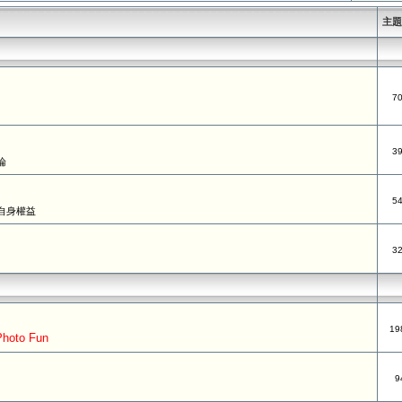
主
7
3
論
5
自身權益
3
19
oto Fun
9