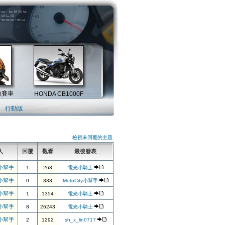
行動版
檢視未回覆的主題
人
回覆
觀看
最後發表
y小幫手
1
263
電光小騎士
y小幫手
0
333
MotoCity小幫手
y小幫手
1
1354
電光小騎士
y小幫手
8
26243
電光小騎士
y小幫手
2
1292
sh_x_lin0717