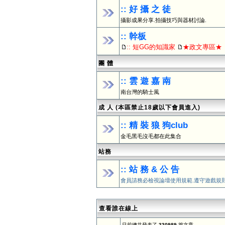
:: 好 攝 之 徒
攝影成果分享.拍攝技巧與器材討論.
:: 幹板
:: 短GG的知識家
★政文專區★
團 體
:: 雲 遊 嘉 南
南台灣的騎士風
成 人 (本區禁止18歲以下會員進入)
:: 精 裝 狼 狗club
金毛黑毛沒毛都在此集合
站務
:: 站 務 & 公 告
會員請務必檢視論壇使用規範.遵守遊戲規
查看誰在線上
目前總共發表了
330989
篇文章