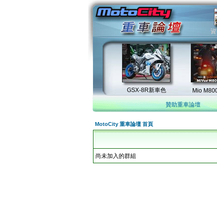
贊助重車論壇
MotoCity 重車論壇 首頁
尚未加入的群組