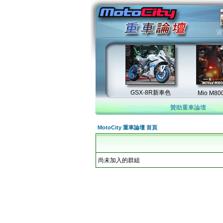
贊助重車論壇
MotoCity 重車論壇 首頁
尚未加入的群組