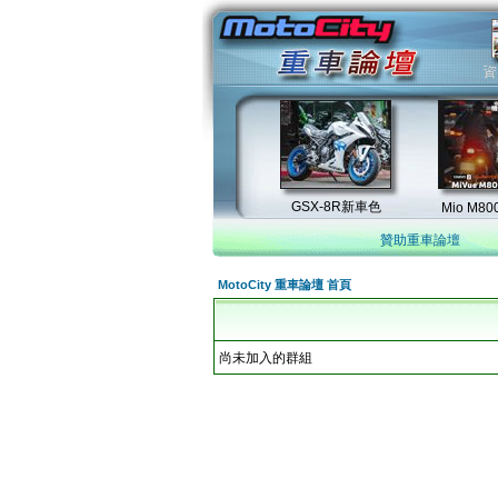
贊助重車論壇
MotoCity 重車論壇 首頁
尚未加入的群組