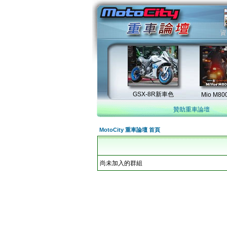
贊助重車論壇
MotoCity 重車論壇 首頁
尚未加入的群組