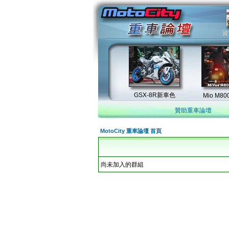
贊助重車論壇
MotoCity 重車論壇 首頁
尚未加入的群組