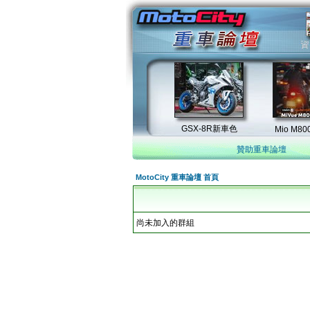
贊助重車論壇
MotoCity 重車論壇 首頁
尚未加入的群組