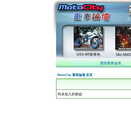
贊助重車論壇
MotoCity 重車論壇 首頁
尚未加入的群組