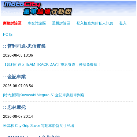
商務討論區
車友討論區
重機討論區
登入檢查您的私人訊息
登入
PC 版
:: 普利司通-忠信實業
2026-08-03 18:36
【普利司通 x TEAM TRACK DAY】重返賽道，神胎免費抽！
:: 金記車業
2026-08-07 08:54
[站內新聞]Kawasaki Meguro S1金記車業新車到店
:: 忠林摩托
2026-08-07 20:14
米其林 City Grip Saver 電動車胎新尺寸登場