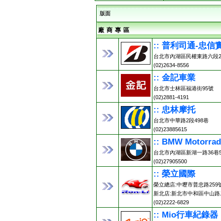
版面
廠 商 專 區
:: 普利司通-忠信
台北市內湖區民權東路六段2
(02)2634-8556
:: 金記車業
台北市士林區福港街95號
(02)2881-4191
:: 忠林摩托
台北市中華路2段498巷
(02)23885615
:: BMW Motorr
台北市內湖區新湖一路36巷5
(02)27905500
:: 榮立國際
榮立總店:中壢市普忠路259號 (0
新北店:新北市中和區中山路二
(02)2222-6829
:: Mio行車紀錄器