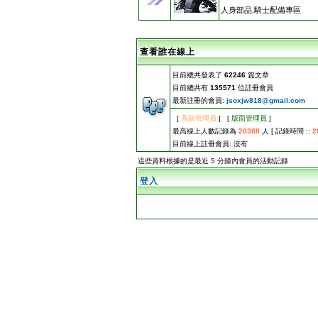
人身部品.騎士配備專區
查看誰在線上
目前總共發表了
62246
篇文章
目前總共有
135571
位註冊會員
最新註冊的會員:
jsoxjw818@gmail.com
[
系統管理員
] [
版面管理員
]
最高線上人數記錄為
20388
人 [ 記錄時間 ::
2
目前線上註冊會員: 沒有
這些資料根據的是最近 5 分鐘內會員的活動記錄
登入