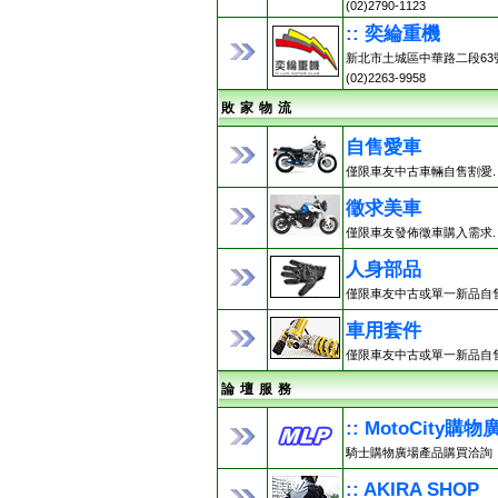
(02)2790-1123
:: 奕綸重機
新北市土城區中華路二段63
(02)2263-9958
敗 家 物 流
自售愛車
僅限車友中古車輛自售割愛.
徵求美車
僅限車友發佈徵車購入需求.
人身部品
僅限車友中古或單一新品自售
車用套件
僅限車友中古或單一新品自售
論 壇 服 務
:: MotoCity購物
騎士購物廣場產品購買洽詢
:: AKIRA SHOP