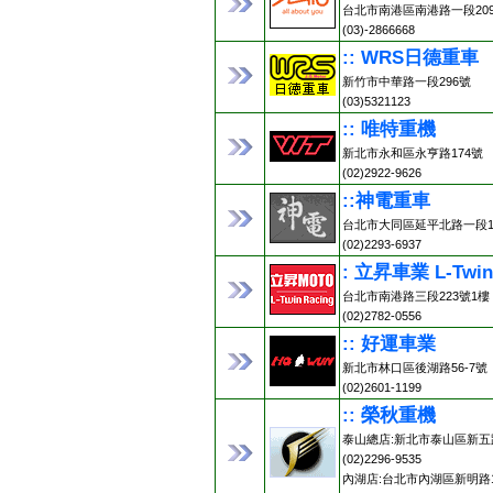
台北市南港區南港路一段20
(03)-2866668
:: WRS日德重車
新竹市中華路一段296號
(03)5321123
:: 唯特重機
新北市永和區永亨路174號
(02)2922-9626
::神電重車
台北市大同區延平北路一段13
(02)2293-6937
: 立昇車業 L-Twin
台北市南港路三段223號1樓
(02)2782-0556
:: 好運車業
新北市林口區後湖路56-7號
(02)2601-1199
:: 榮秋重機
泰山總店:新北市泰山區新五路
(02)2296-9535
內湖店:台北市內湖區新明路1