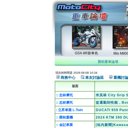
贊助重車論壇
現在的時間是 2026-08-08 10:34
商務中心
車友討論區
重機討
版面
:: 忠林摩托
米其林 City Gri
:: 忠林摩托
從通勤到性能，Bo
: 立昇車業 L-Twin
DUCATI 959 Pa
:: 榮秋重機
2024 KTM 39
:: 金記車業
[站內新聞]Kawas