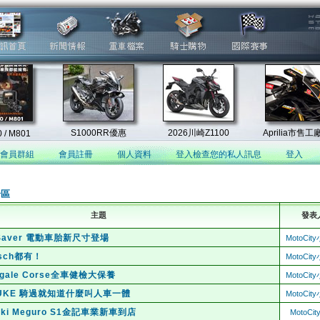
會員群組
會員註冊
個人資料
登入檢查您的私人訊息
登入
論區
主題
發表
p Saver 電動車胎新尺寸登場
MotoCi
sch都有！
MotoCi
nigale Corse全車健檢大保養
MotoCi
0 DUKE 騎過就知道什麼叫人車一體
MotoCi
aki Meguro S1金記車業新車到店
MotoCi