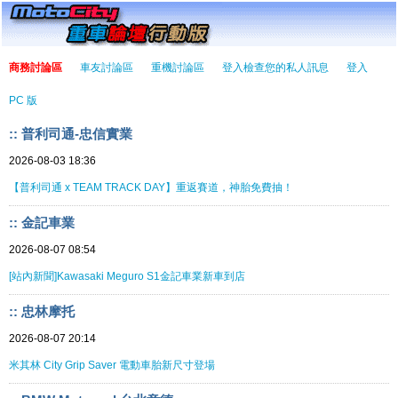
商務討論區
車友討論區
重機討論區
登入檢查您的私人訊息
登入
PC 版
:: 普利司通-忠信實業
2026-08-03 18:36
【普利司通 x TEAM TRACK DAY】重返賽道，神胎免費抽！
:: 金記車業
2026-08-07 08:54
[站內新聞]Kawasaki Meguro S1金記車業新車到店
:: 忠林摩托
2026-08-07 20:14
米其林 City Grip Saver 電動車胎新尺寸登場