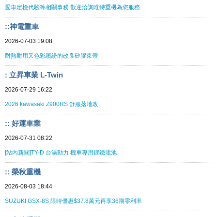
愛車定檢代驗等相關事務.歡迎洽詢唯特重機為您服務
::神電重車
2026-07-03 19:08
耐熱耐用又色彩繽紛的改良矽膠束帶
: 立昇車業 L-Twin
2026-07-29 16:22
2026 kawasaki Z900RS 舒服落地改
:: 好運車業
2026-07-31 08:22
[站內新聞]TY-D 台湯動力 機車專用鋰鐵電池
:: 榮秋重機
2026-08-03 18:44
SUZUKI GSX-8S 限時優惠$37.8萬元再享36期零利率