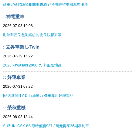
愛車定檢代驗等相關事務.歡迎洽詢唯特重機為您服務
::神電重車
2026-07-03 19:08
耐熱耐用又色彩繽紛的改良矽膠束帶
: 立昇車業 L-Twin
2026-07-29 16:22
2026 kawasaki Z900RS 舒服落地改
:: 好運車業
2026-07-31 08:22
[站內新聞]TY-D 台湯動力 機車專用鋰鐵電池
:: 榮秋重機
2026-08-03 18:44
SUZUKI GSX-8S 限時優惠$37.8萬元再享36期零利率