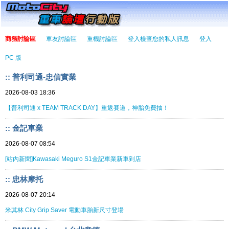
商務討論區
車友討論區
重機討論區
登入檢查您的私人訊息
登入
PC 版
:: 普利司通-忠信實業
2026-08-03 18:36
【普利司通 x TEAM TRACK DAY】重返賽道，神胎免費抽！
:: 金記車業
2026-08-07 08:54
[站內新聞]Kawasaki Meguro S1金記車業新車到店
:: 忠林摩托
2026-08-07 20:14
米其林 City Grip Saver 電動車胎新尺寸登場