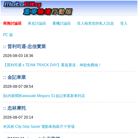
商務討論區
車友討論區
重機討論區
登入檢查您的私人訊息
登入
PC 版
:: 普利司通-忠信實業
2026-08-03 18:36
【普利司通 x TEAM TRACK DAY】重返賽道，神胎免費抽！
:: 金記車業
2026-08-07 08:54
[站內新聞]Kawasaki Meguro S1金記車業新車到店
:: 忠林摩托
2026-08-07 20:14
米其林 City Grip Saver 電動車胎新尺寸登場