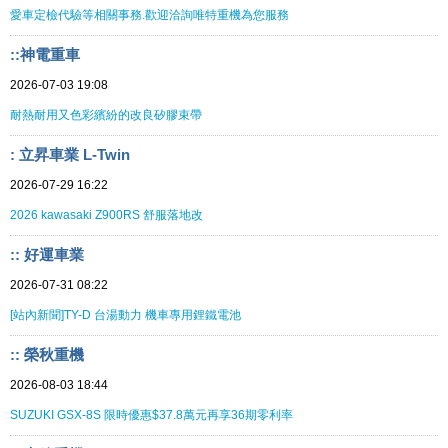
愛車定檢代驗等相關事務.歡迎洽詢唯特重機為您服務
::神電重車
2026-07-03 19:08
耐熱耐用又色彩繽紛的改良矽膠束帶
: 立昇車業 L-Twin
2026-07-29 16:22
2026 kawasaki Z900RS 舒服落地改
:: 好運車業
2026-07-31 08:22
[站內新聞]TY-D 台湯動力 機車專用鋰鐵電池
:: 榮秋重機
2026-08-03 18:44
SUZUKI GSX-8S 限時優惠$37.8萬元再享36期零利率