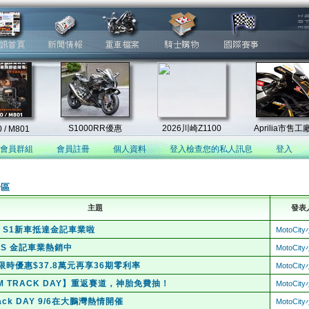
會員群組
會員註冊
個人資料
登入檢查您的私人訊息
登入
論區
主題
發表
30、S1新車抵達金記車業啦
MotoCi
ABS 金記車業熱銷中
MotoCi
8S 限時優惠$37.8萬元再享36期零利率
MotoCi
AM TRACK DAY】重返賽道，神胎免費抽！
MotoCi
rack DAY 9/6在大鵬灣熱情開催
MotoCi