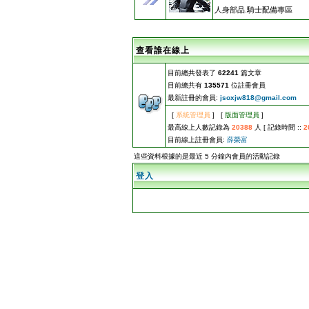
人身部品.騎士配備專區
查看誰在線上
目前總共發表了
62241
篇文章
目前總共有
135571
位註冊會員
最新註冊的會員:
jsoxjw818@gmail.com
[
系統管理員
] [
版面管理員
]
最高線上人數記錄為
20388
人 [ 記錄時間 ::
2
目前線上註冊會員:
薛榮富
這些資料根據的是最近 5 分鐘內會員的活動記錄
登入