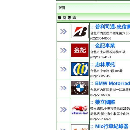
版面
廠 商 專 區
:: 普利司通-忠信
台北市內湖區民權東路六段2
(02)2634-8556
:: 金記車業
台北市士林區福港街95號
(02)2881-4191
:: 忠林摩托
台北市中華路2段498巷
(02)23885615
:: BMW Motorr
台北市內湖區新湖一路36巷5
(02)27905500
:: 榮立國際
榮立總店:中壢市普忠路259號 (0
新北店:新北市中和區中山路二
(02)2222-6829
:: Mio行車紀錄器