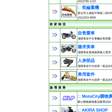
(02)2790-1123
:: 奕綸重機
新北市土城區中華路二段63
(02)2263-9958
敗 家 物 流
自售愛車
僅限車友中古車輛自售割愛.
徵求美車
僅限車友發佈徵車購入需求.
人身部品
僅限車友中古或單一新品自售
車用套件
僅限車友中古或單一新品自售
論 壇 服 務
:: MotoCity購物
騎士購物廣場產品購買洽詢
:: AKIRA SHOP