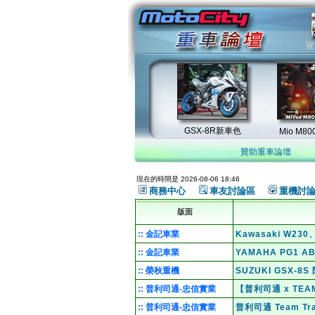
贊助重車論壇
現在的時間是 2026-08-06 18:46
商務中心
車友討論區
重機討
版面
:: 金記車業
Kawasaki W2
:: 金記車業
YAMAHA PG1 
:: 榮秋重機
SUZUKI GSX-
:: 普利司通-忠信實業
【普利司通 x TE
:: 普利司通-忠信實業
普利司通 Team T