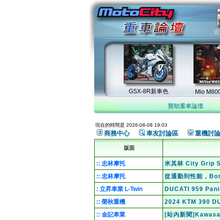
贊助重車論壇
現在的時間是 2026-08-08 19:03
商務中心
車友討論區
重機討
版面
:: 忠林摩托
米其林 City Gri
:: 忠林摩托
從通勤到性能，Bo
: 立昇車業 L-Twin
DUCATI 959 Pa
:: 榮秋重機
2024 KTM 39
:: 金記車業
[站內新聞]Kawas