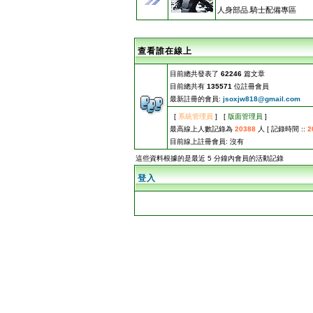
人身部品.騎士配備專區
查看誰在線上
目前總共發表了
62246
篇文章
目前總共有
135571
位註冊會員
最新註冊的會員:
jsoxjw818@gmail.com
[
系統管理員
] [
版面管理員
]
最高線上人數記錄為
20388
人 [ 記錄時間 ::
2
目前線上註冊會員: 沒有
這些資料根據的是最近 5 分鐘內會員的活動記錄
登入