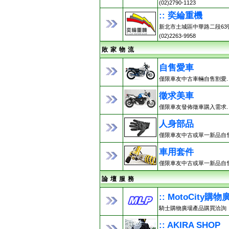
(02)2790-1123
:: 奕綸重機
新北市土城區中華路二段63
(02)2263-9958
敗 家 物 流
自售愛車
僅限車友中古車輛自售割愛.
徵求美車
僅限車友發佈徵車購入需求.
人身部品
僅限車友中古或單一新品自售
車用套件
僅限車友中古或單一新品自售
論 壇 服 務
:: MotoCity購物
騎士購物廣場產品購買洽詢
:: AKIRA SHOP