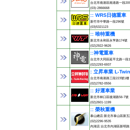
台北市南港區南港路一段20
(03)-2866668
:: WRS日德重車
新竹市中華路一段296號
(03)5321123
:: 唯特重機
新北市永和區永亨路174號
(02)2922-9626
::神電重車
台北市大同區延平北路一段13
(02)2293-6937
: 立昇車業 L-Twin
台北市南港路三段223號1樓
(02)2782-0556
:: 好運車業
新北市林口區後湖路56-7號
(02)2601-1199
:: 榮秋重機
泰山總店:新北市泰山區新五路
(02)2296-9535
內湖店:台北市內湖區新明路1