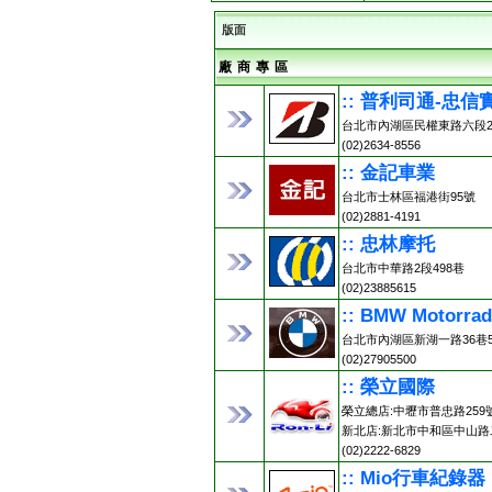
版面
廠 商 專 區
:: 普利司通-忠信
台北市內湖區民權東路六段2
(02)2634-8556
:: 金記車業
台北市士林區福港街95號
(02)2881-4191
:: 忠林摩托
台北市中華路2段498巷
(02)23885615
:: BMW Motorr
台北市內湖區新湖一路36巷5
(02)27905500
:: 榮立國際
榮立總店:中壢市普忠路259號 (0
新北店:新北市中和區中山路二
(02)2222-6829
:: Mio行車紀錄器