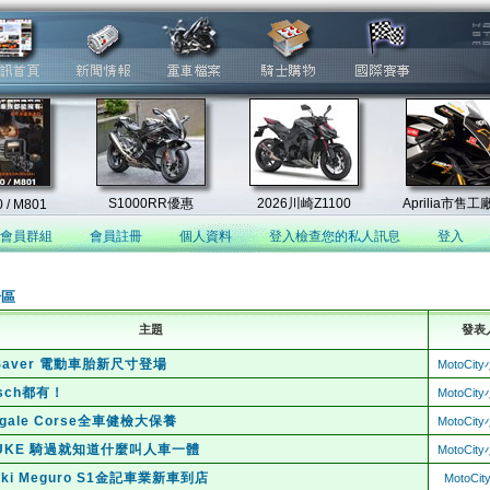
會員群組
會員註冊
個人資料
登入檢查您的私人訊息
登入
論區
主題
發表
p Saver 電動車胎新尺寸登場
MotoCi
sch都有！
MotoCi
nigale Corse全車健檢大保養
MotoCi
0 DUKE 騎過就知道什麼叫人車一體
MotoCi
aki Meguro S1金記車業新車到店
MotoCi