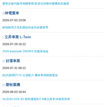
愛車定檢代驗等相關事務.歡迎洽詢唯特重機為您服務
::神電重車
2026-07-03 19:08
耐熱耐用又色彩繽紛的改良矽膠束帶
: 立昇車業 L-Twin
2026-07-29 16:22
2026 kawasaki Z900RS 舒服落地改
:: 好運車業
2026-07-31 08:22
[站內新聞]TY-D 台湯動力 機車專用鋰鐵電池
:: 榮秋重機
2026-08-03 18:44
SUZUKI GSX-8S 限時優惠$37.8萬元再享36期零利率