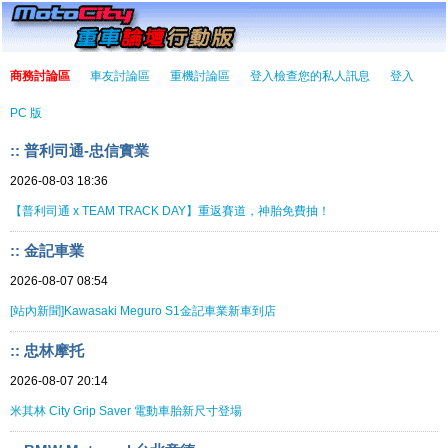
商務討論區
車友討論區
重機討論區
登入檢查您的私人訊息
登入
PC 版
:: 普利司通-忠信實業
2026-08-03 18:36
【普利司通 x TEAM TRACK DAY】重返賽道，神胎免費抽！
:: 金記車業
2026-08-07 08:54
[站內新聞]Kawasaki Meguro S1金記車業新車到店
:: 忠林摩托
2026-08-07 20:14
米其林 City Grip Saver 電動車胎新尺寸登場