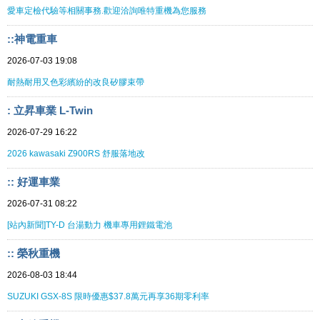
愛車定檢代驗等相關事務.歡迎洽詢唯特重機為您服務
::神電重車
2026-07-03 19:08
耐熱耐用又色彩繽紛的改良矽膠束帶
: 立昇車業 L-Twin
2026-07-29 16:22
2026 kawasaki Z900RS 舒服落地改
:: 好運車業
2026-07-31 08:22
[站內新聞]TY-D 台湯動力 機車專用鋰鐵電池
:: 榮秋重機
2026-08-03 18:44
SUZUKI GSX-8S 限時優惠$37.8萬元再享36期零利率