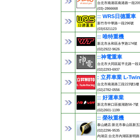
台北市南港區南港路一段20
(03)-2866668
:: WRS日德重車
新竹市中華路一段296號
(03)5321123
:: 唯特重機
新北市永和區永亨路174號
(02)2922-9626
::神電重車
台北市大同區延平北路一段13
(02)2293-6937
: 立昇車業 L-Twin
台北市南港路三段223號1樓
(02)2782-0556
:: 好運車業
新北市林口區後湖路56-7號
(02)2601-1199
:: 榮秋重機
泰山總店:新北市泰山區新五路
(02)2296-9535
內湖店:台北市內湖區新明路1