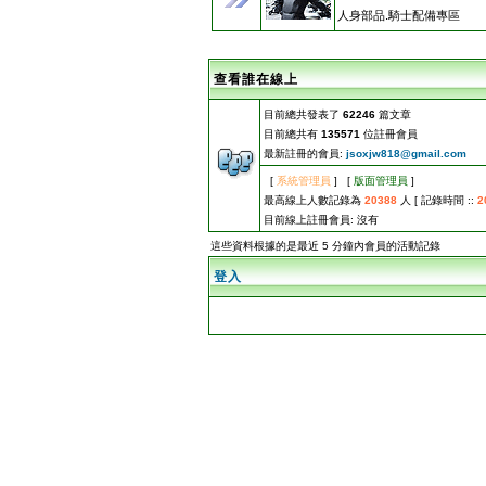
人身部品.騎士配備專區
查看誰在線上
目前總共發表了
62246
篇文章
目前總共有
135571
位註冊會員
最新註冊的會員:
jsoxjw818@gmail.com
[
系統管理員
] [
版面管理員
]
最高線上人數記錄為
20388
人 [ 記錄時間 ::
2
目前線上註冊會員: 沒有
這些資料根據的是最近 5 分鐘內會員的活動記錄
登入