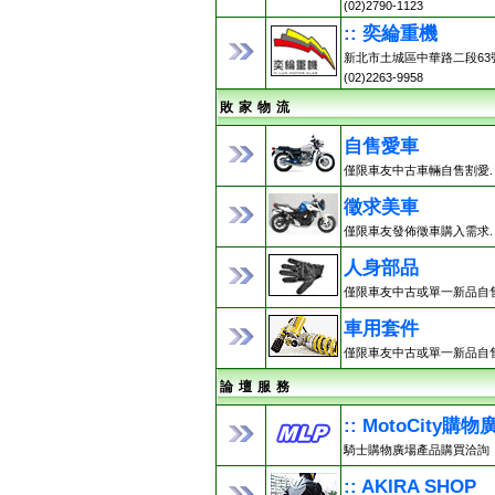
(02)2790-1123
:: 奕綸重機
新北市土城區中華路二段63
(02)2263-9958
敗 家 物 流
自售愛車
僅限車友中古車輛自售割愛.
徵求美車
僅限車友發佈徵車購入需求.
人身部品
僅限車友中古或單一新品自售
車用套件
僅限車友中古或單一新品自售
論 壇 服 務
:: MotoCity購物
騎士購物廣場產品購買洽詢
:: AKIRA SHOP