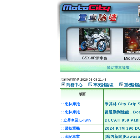
贊助重車論壇
現在的時間是 2026-08-08 21:48
商務中心
車友討論區
重機討
版面
:: 忠林摩托
米其林 City Gri
:: 忠林摩托
從通勤到性能，Bo
: 立昇車業 L-Twin
DUCATI 959 Pa
:: 榮秋重機
2024 KTM 39
:: 金記車業
[站內新聞]Kawas