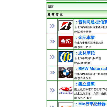
版面
廠 商 專 區
:: 普利司通-忠信
台北市內湖區民權東路六段2
(02)2634-8556
:: 金記車業
台北市士林區福港街95號
(02)2881-4191
:: 忠林摩托
台北市中華路2段498巷
(02)23885615
:: BMW Motorr
台北市內湖區新湖一路36巷5
(02)27905500
:: 榮立國際
榮立總店:中壢市普忠路259號 (0
新北店:新北市中和區中山路二
(02)2222-6829
:: Mio行車紀錄器