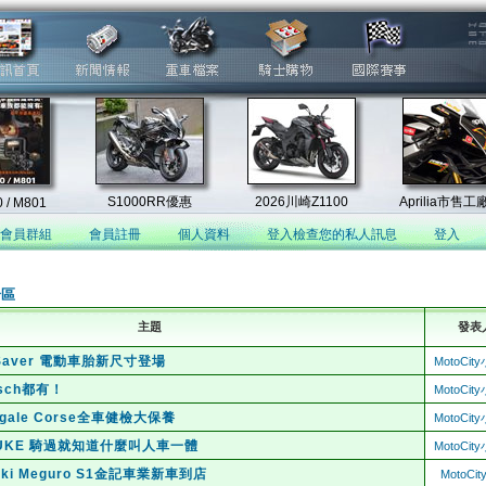
會員群組
會員註冊
個人資料
登入檢查您的私人訊息
登入
論區
主題
發表
p Saver 電動車胎新尺寸登場
MotoCi
sch都有！
MotoCi
nigale Corse全車健檢大保養
MotoCi
0 DUKE 騎過就知道什麼叫人車一體
MotoCi
aki Meguro S1金記車業新車到店
MotoCi