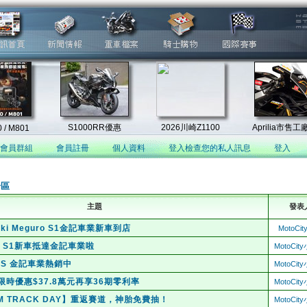
會員群組
會員註冊
個人資料
登入檢查您的私人訊息
登入
論區
主題
發表
aki Meguro S1金記車業新車到店
MotoCi
30、S1新車抵達金記車業啦
MotoCi
ABS 金記車業熱銷中
MotoCi
8S 限時優惠$37.8萬元再享36期零利率
MotoCi
AM TRACK DAY】重返賽道，神胎免費抽！
MotoCi