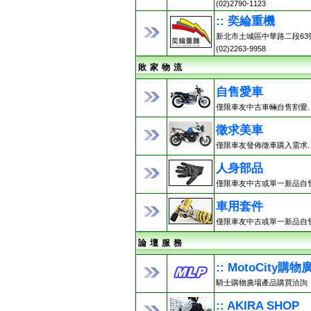
(02)2790-1123
:: 奕綸重機
新北市土城區中華路二段63
(02)2263-9958
敗 家 物 流
自售愛車
僅限車友中古車輛自售割愛.
徵求美車
僅限車友發佈徵車購入需求.
人身部品
僅限車友中古或單一新品自售
車用套件
僅限車友中古或單一新品自售
論 壇 服 務
:: MotoCity購物
騎士購物廣場產品購買洽詢
:: AKIRA SHOP