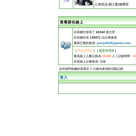
人身部品.騎士配備專區
查看誰在線上
目前總共發表了
62242
篇文章
目前總共有
135571
位註冊會員
最新註冊的會員:
jsoxjw818@gmail.com
[
系統管理員
] [
版面管理員
]
最高線上人數記錄為
20388
人 [ 記錄時間 ::
2
目前線上註冊會員: 沒有
這些資料根據的是最近 5 分鐘內會員的活動記錄
登入