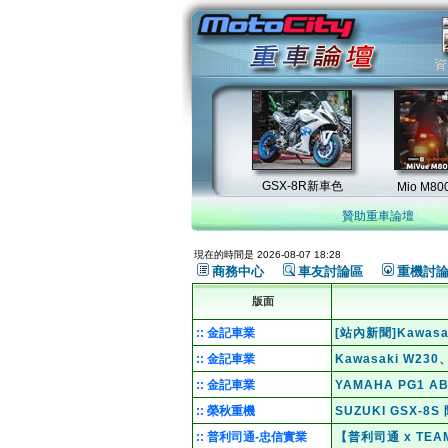
贊助重車論壇
現在的時間是 2026-08-07 18:28
商務中心
車友討論區
重機討
版面
:: 金記車業
[站內新聞]Kawas
:: 金記車業
Kawasaki W2
:: 金記車業
YAMAHA PG1 
:: 榮秋重機
SUZUKI GSX-
:: 普利司通-忠信實業
【普利司通 x TE