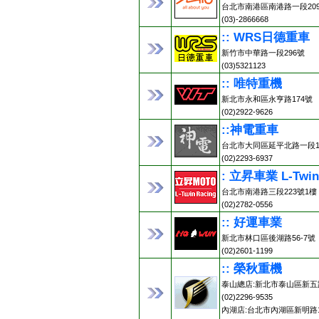
台北市南港區南港路一段20
(03)-2866668
:: WRS日德重車
新竹市中華路一段296號
(03)5321123
:: 唯特重機
新北市永和區永亨路174號
(02)2922-9626
::神電重車
台北市大同區延平北路一段13
(02)2293-6937
: 立昇車業 L-Twin
台北市南港路三段223號1樓
(02)2782-0556
:: 好運車業
新北市林口區後湖路56-7號
(02)2601-1199
:: 榮秋重機
泰山總店:新北市泰山區新五路
(02)2296-9535
內湖店:台北市內湖區新明路1