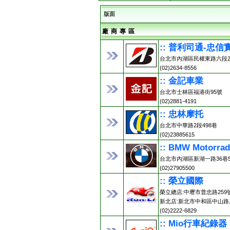
版面
廠 商 專 區
:: 普利司通-忠信
台北市內湖區民權東路六段2
(02)2634-8556
:: 金記車業
台北市士林區福港街95號
(02)2881-4191
:: 忠林摩托
台北市中華路2段498巷
(02)23885615
:: BMW Motorr
台北市內湖區新湖一路36巷5
(02)27905500
:: 榮立國際
榮立總店:中壢市普忠路259號 (0
新北店:新北市中和區中山路二
(02)2222-6829
:: Mio行車紀錄器