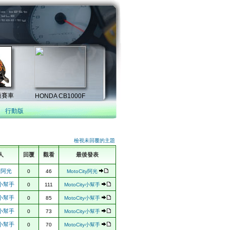
行動版
檢視未回覆的主題
人
回覆
觀看
最後發表
ty阿光
0
46
MotoCity阿光
ty小幫手
0
111
MotoCity小幫手
ty小幫手
0
85
MotoCity小幫手
ty小幫手
0
73
MotoCity小幫手
ty小幫手
0
70
MotoCity小幫手