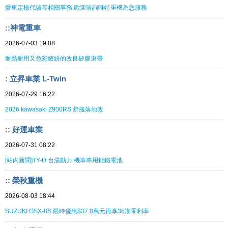
愛車定檢代驗等相關事務.歡迎洽詢唯特重機為您服務
::神電重車
2026-07-03 19:08
耐熱耐用又色彩繽紛的改良矽膠束帶
: 立昇車業 L-Twin
2026-07-29 16:22
2026 kawasaki Z900RS 舒服落地改
:: 好運車業
2026-07-31 08:22
[站內新聞]TY-D 台湯動力 機車專用鋰鐵電池
:: 榮秋重機
2026-08-03 18:44
SUZUKI GSX-8S 限時優惠$37.8萬元再享36期零利率