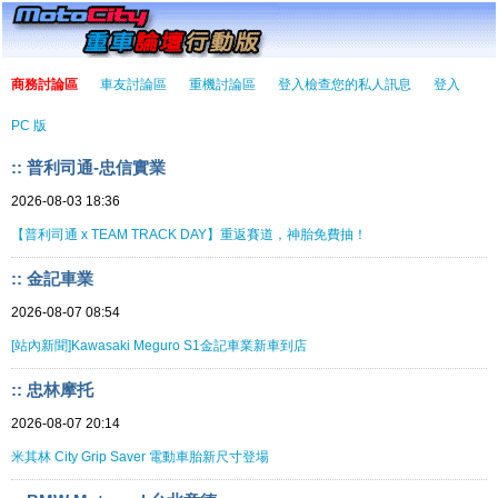
商務討論區
車友討論區
重機討論區
登入檢查您的私人訊息
登入
PC 版
:: 普利司通-忠信實業
2026-08-03 18:36
【普利司通 x TEAM TRACK DAY】重返賽道，神胎免費抽！
:: 金記車業
2026-08-07 08:54
[站內新聞]Kawasaki Meguro S1金記車業新車到店
:: 忠林摩托
2026-08-07 20:14
米其林 City Grip Saver 電動車胎新尺寸登場