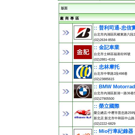
版面
廠 商 專 區
:: 普利司通-忠信
台北市內湖區民權東路六段2
(02)2634-8556
:: 金記車業
台北市士林區福港街95號
(02)2881-4191
:: 忠林摩托
台北市中華路2段498巷
(02)23885615
:: BMW Motorr
台北市內湖區新湖一路36巷5
(02)27905500
:: 榮立國際
榮立總店:中壢市普忠路259號 (0
新北店:新北市中和區中山路二
(02)2222-6829
:: Mio行車紀錄器