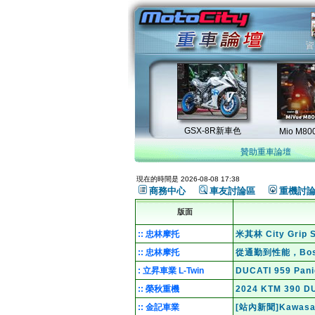
贊助重車論壇
現在的時間是 2026-08-08 17:38
商務中心
車友討論區
重機討
版面
:: 忠林摩托
米其林 City Gri
:: 忠林摩托
從通勤到性能，Bo
: 立昇車業 L-Twin
DUCATI 959 Pa
:: 榮秋重機
2024 KTM 39
:: 金記車業
[站內新聞]Kawas