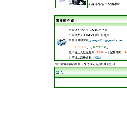
人身部品.騎士配備專區
查看誰在線上
目前總共發表了
62246
篇文章
目前總共有
135571
位註冊會員
最新註冊的會員:
jsoxjw818@gmail.com
[
系統管理員
] [
版面管理員
]
最高線上人數記錄為
20388
人 [ 記錄時間 ::
2
目前線上註冊會員:
薛榮富
這些資料根據的是最近 5 分鐘內會員的活動記錄
登入