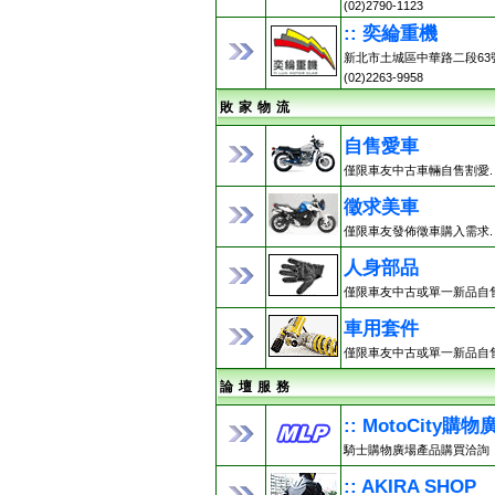
(02)2790-1123
:: 奕綸重機
新北市土城區中華路二段63
(02)2263-9958
敗 家 物 流
自售愛車
僅限車友中古車輛自售割愛.
徵求美車
僅限車友發佈徵車購入需求.
人身部品
僅限車友中古或單一新品自售
車用套件
僅限車友中古或單一新品自售
論 壇 服 務
:: MotoCity購物
騎士購物廣場產品購買洽詢
:: AKIRA SHOP