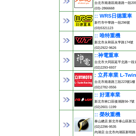
台北市南港區南港路一段20
(03)-2866668
:: WRS日德重車
新竹市中華路一段296號
(03)5321123
:: 唯特重機
新北市永和區永亨路174號
(02)2922-9626
::神電重車
台北市大同區延平北路一段13
(02)2293-6937
: 立昇車業 L-Twin
台北市南港路三段223號1樓
(02)2782-0556
:: 好運車業
新北市林口區後湖路56-7號
(02)2601-1199
:: 榮秋重機
泰山總店:新北市泰山區新五路
(02)2296-9535
內湖店:台北市內湖區新明路1