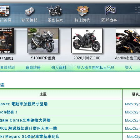
會員群組
會員註冊
個人資料
登入檢查您的私人訊息
登入
論區
主題
發表
p Saver 電動車胎新尺寸登場
MotoCi
sch都有！
MotoCi
nigale Corse全車健檢大保養
MotoCi
0 DUKE 騎過就知道什麼叫人車一體
MotoCi
aki Meguro S1金記車業新車到店
MotoCi