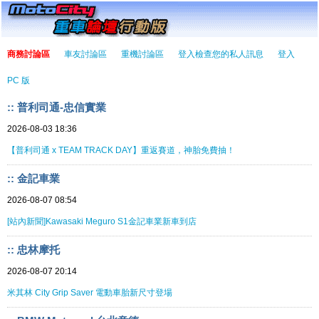
商務討論區
車友討論區
重機討論區
登入檢查您的私人訊息
登入
PC 版
:: 普利司通-忠信實業
2026-08-03 18:36
【普利司通 x TEAM TRACK DAY】重返賽道，神胎免費抽！
:: 金記車業
2026-08-07 08:54
[站內新聞]Kawasaki Meguro S1金記車業新車到店
:: 忠林摩托
2026-08-07 20:14
米其林 City Grip Saver 電動車胎新尺寸登場