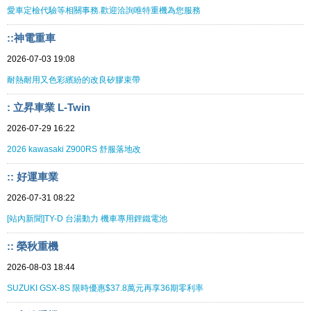
愛車定檢代驗等相關事務.歡迎洽詢唯特重機為您服務
::神電重車
2026-07-03 19:08
耐熱耐用又色彩繽紛的改良矽膠束帶
: 立昇車業 L-Twin
2026-07-29 16:22
2026 kawasaki Z900RS 舒服落地改
:: 好運車業
2026-07-31 08:22
[站內新聞]TY-D 台湯動力 機車專用鋰鐵電池
:: 榮秋重機
2026-08-03 18:44
SUZUKI GSX-8S 限時優惠$37.8萬元再享36期零利率