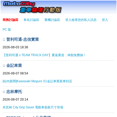
商務討論區
車友討論區
重機討論區
登入檢查您的私人訊息
登入
PC 版
:: 普利司通-忠信實業
2026-08-03 18:36
【普利司通 x TEAM TRACK DAY】重返賽道，神胎免費抽！
:: 金記車業
2026-08-07 08:54
[站內新聞]Kawasaki Meguro S1金記車業新車到店
:: 忠林摩托
2026-08-07 20:14
米其林 City Grip Saver 電動車胎新尺寸登場