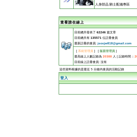
人身部品.騎士配備專區
查看誰在線上
目前總共發表了
62246
篇文章
目前總共有
135571
位註冊會員
最新註冊的會員:
jsoxjw818@gmail.com
[
系統管理員
] [
版面管理員
]
最高線上人數記錄為
20388
人 [ 記錄時間 ::
2
目前線上註冊會員: 沒有
這些資料根據的是最近 5 分鐘內會員的活動記錄
登入