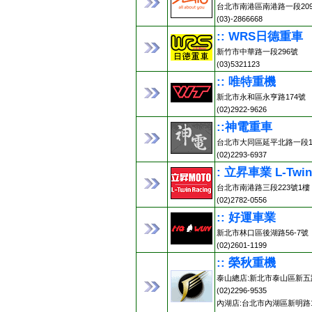
台北市南港區南港路一段20
(03)-2866668
:: WRS日德重車
新竹市中華路一段296號
(03)5321123
:: 唯特重機
新北市永和區永亨路174號
(02)2922-9626
::神電重車
台北市大同區延平北路一段13
(02)2293-6937
: 立昇車業 L-Twin
台北市南港路三段223號1樓
(02)2782-0556
:: 好運車業
新北市林口區後湖路56-7號
(02)2601-1199
:: 榮秋重機
泰山總店:新北市泰山區新五路
(02)2296-9535
內湖店:台北市內湖區新明路1