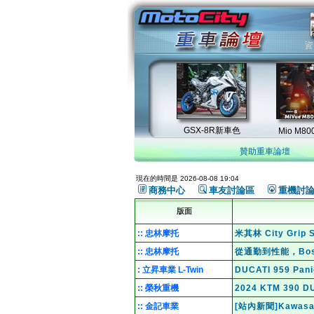
贊助重車論壇
現在的時間是 2026-08-08 19:04
商務中心
車友討論區
重機討
版面
:: 忠林摩托
米其林 City Gri
:: 忠林摩托
從通勤到性能，Bo
: 立昇車業 L-Twin
DUCATI 959 Pa
:: 榮秋重機
2024 KTM 39
:: 金記車業
[站內新聞]Kawas