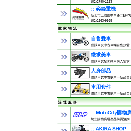
(02)2790-1123
:: 奕綸重機
新北市土城區中華路二段63
(02)2263-9958
敗 家 物 流
自售愛車
僅限車友中古車輛自售割愛.
徵求美車
僅限車友發佈徵車購入需求.
人身部品
僅限車友中古或單一新品自售
車用套件
僅限車友中古或單一新品自售
論 壇 服 務
:: MotoCity購物
騎士購物廣場產品購買洽詢
:: AKIRA SHOP