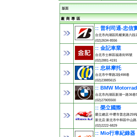
版面
廠 商 專 區
:: 普利司通-忠信
台北市內湖區民權東路六段2
(02)2634-8556
:: 金記車業
台北市士林區福港街95號
(02)2881-4191
:: 忠林摩托
台北市中華路2段498巷
(02)23885615
:: BMW Motorr
台北市內湖區新湖一路36巷5
(02)27905500
:: 榮立國際
榮立總店:中壢市普忠路259號 (0
新北店:新北市中和區中山路二
(02)2222-6829
:: Mio行車紀錄器