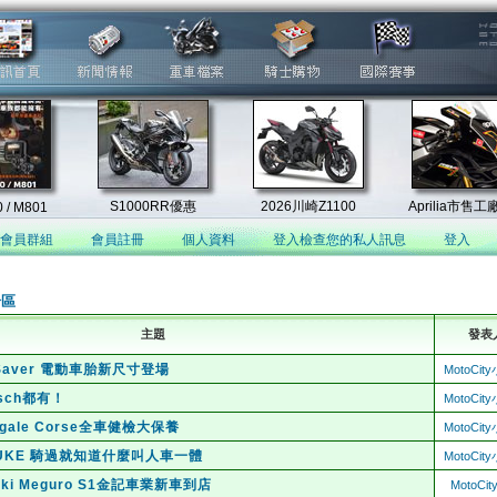
會員群組
會員註冊
個人資料
登入檢查您的私人訊息
登入
論區
主題
發表
p Saver 電動車胎新尺寸登場
MotoCi
sch都有！
MotoCi
nigale Corse全車健檢大保養
MotoCi
0 DUKE 騎過就知道什麼叫人車一體
MotoCi
aki Meguro S1金記車業新車到店
MotoCi