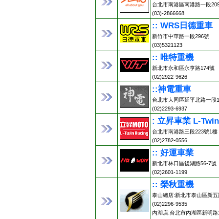
台北市南港區南港路一段20
(03)-2866668
:: WRS日德重車
新竹市中華路一段296號
(03)5321123
:: 唯特重機
新北市永和區永亨路174號
(02)2922-9626
::神電重車
台北市大同區延平北路一段13
(02)2293-6937
: 立昇車業 L-Twin
台北市南港路三段223號1樓
(02)2782-0556
:: 好運車業
新北市林口區後湖路56-7號
(02)2601-1199
:: 榮秋重機
泰山總店:新北市泰山區新五路
(02)2296-9535
內湖店:台北市內湖區新明路1