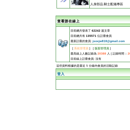
人身部品.騎士配備專區
查看誰在線上
目前總共發表了
62242
篇文章
目前總共有
135571
位註冊會員
最新註冊的會員:
jsoxjw818@gmail.com
[
系統管理員
] [
版面管理員
]
最高線上人數記錄為
20388
人 [ 記錄時間 ::
2
目前線上註冊會員: 沒有
這些資料根據的是最近 5 分鐘內會員的活動記錄
登入