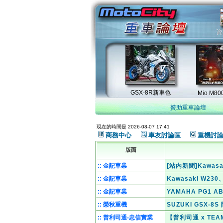
贊助重車論壇
現在的時間是 2026-08-07 17:41
商務中心
車友討論區
重機討
版面
:: 金記車業
[站內新聞]Kawas
:: 金記車業
Kawasaki W2
:: 金記車業
YAMAHA PG1 
:: 榮秋重機
SUZUKI GSX-
:: 普利司通-忠信實業
【普利司通 x TE