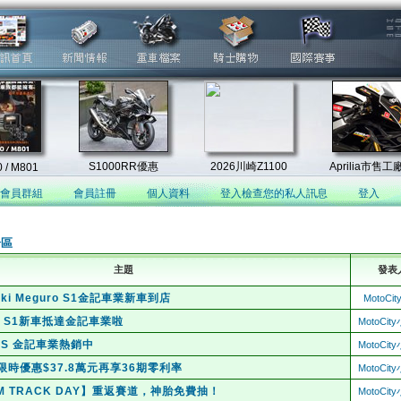
會員群組
會員註冊
個人資料
登入檢查您的私人訊息
登入
論區
主題
發表
aki Meguro S1金記車業新車到店
MotoCi
30、S1新車抵達金記車業啦
MotoCi
ABS 金記車業熱銷中
MotoCi
8S 限時優惠$37.8萬元再享36期零利率
MotoCi
AM TRACK DAY】重返賽道，神胎免費抽！
MotoCi