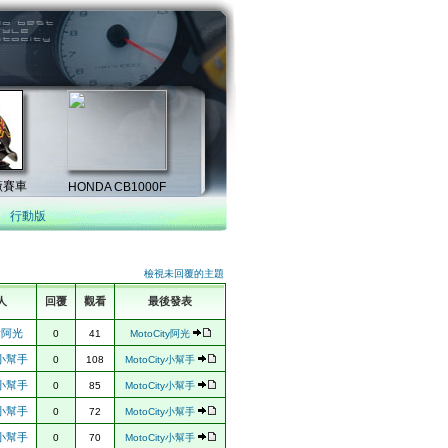
行動版
檢視未回覆的主題
人
回覆
觀看
最後發表
ty阿光
0
41
MotoCity阿光
ty小幫手
0
108
MotoCity小幫手
ty小幫手
0
85
MotoCity小幫手
ty小幫手
0
72
MotoCity小幫手
ty小幫手
0
70
MotoCity小幫手