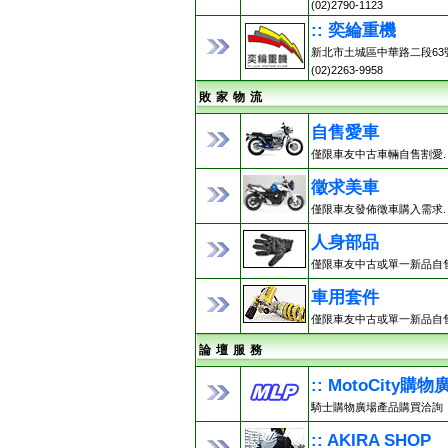
(02)2790-1123
:: 奕綸重機
新北市土城區中華路二段63
(02)2263-9958
敗 家 物 流
自售愛車
僅限車友中古車輛自售割愛.
徵求美車
僅限車友發佈徵車購入需求.
人身部品
僅限車友中古或單一新品自售
車用套件
僅限車友中古或單一新品自售
論 壇 服 務
:: MotoCity購物
騎士購物廣場產品購買洽詢
:: AKIRA SHOP