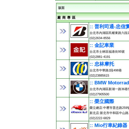
版面
廠 商 專 區
:: 普利司通-忠信
台北市內湖區民權東路六段2
(02)2634-8556
:: 金記車業
台北市士林區福港街95號
(02)2881-4191
:: 忠林摩托
台北市中華路2段498巷
(02)23885615
:: BMW Motorr
台北市內湖區新湖一路36巷5
(02)27905500
:: 榮立國際
榮立總店:中壢市普忠路259號 (0
新北店:新北市中和區中山路二
(02)2222-6829
:: Mio行車紀錄器