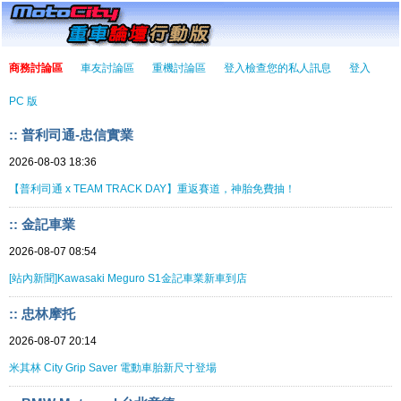
商務討論區
車友討論區
重機討論區
登入檢查您的私人訊息
登入
PC 版
:: 普利司通-忠信實業
2026-08-03 18:36
【普利司通 x TEAM TRACK DAY】重返賽道，神胎免費抽！
:: 金記車業
2026-08-07 08:54
[站內新聞]Kawasaki Meguro S1金記車業新車到店
:: 忠林摩托
2026-08-07 20:14
米其林 City Grip Saver 電動車胎新尺寸登場