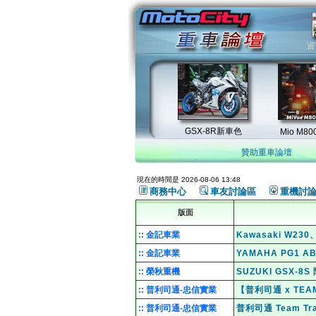
贊助重車論壇
現在的時間是 2026-08-06 13:48
商務中心
車友討論區
重機討
版面
:: 金記車業
Kawasaki W2
:: 金記車業
YAMAHA PG1 
:: 榮秋重機
SUZUKI GSX-
:: 普利司通-忠信實業
【普利司通 x TE
:: 普利司通-忠信實業
普利司通 Team T