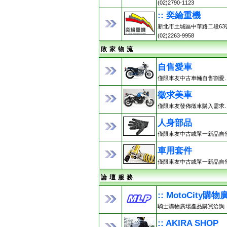
(02)2790-1123
:: 奕綸重機
新北市土城區中華路二段63
(02)2263-9958
敗 家 物 流
自售愛車
僅限車友中古車輛自售割愛.
徵求美車
僅限車友發佈徵車購入需求.
人身部品
僅限車友中古或單一新品自售
車用套件
僅限車友中古或單一新品自售
論 壇 服 務
:: MotoCity購物
騎士購物廣場產品購買洽詢
:: AKIRA SHOP