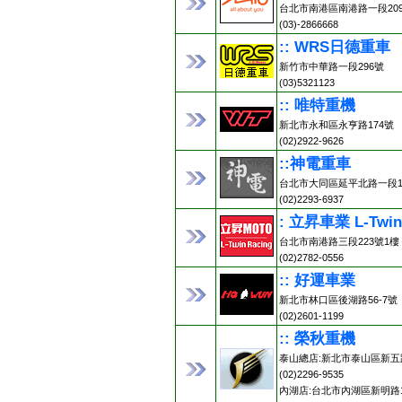
台北市南港區南港路一段20
(03)-2866668
:: WRS日德重車
新竹市中華路一段296號
(03)5321123
:: 唯特重機
新北市永和區永亨路174號
(02)2922-9626
::神電重車
台北市大同區延平北路一段13
(02)2293-6937
: 立昇車業 L-Twin
台北市南港路三段223號1樓
(02)2782-0556
:: 好運車業
新北市林口區後湖路56-7號
(02)2601-1199
:: 榮秋重機
泰山總店:新北市泰山區新五路
(02)2296-9535
內湖店:台北市內湖區新明路1