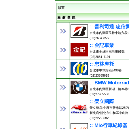
版面
廠 商 專 區
:: 普利司通-忠信
台北市內湖區民權東路六段2
(02)2634-8556
:: 金記車業
台北市士林區福港街95號
(02)2881-4191
:: 忠林摩托
台北市中華路2段498巷
(02)23885615
:: BMW Motorr
台北市內湖區新湖一路36巷5
(02)27905500
:: 榮立國際
榮立總店:中壢市普忠路259號 (0
新北店:新北市中和區中山路二
(02)2222-6829
:: Mio行車紀錄器