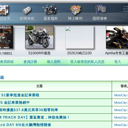
會員群組
會員註冊
個人資料
登入檢查您的私人訊息
登入
論區
主題
發表
30、S1新車抵達金記車業啦
MotoCi
ABS 金記車業熱銷中
MotoCi
8S 限時優惠$37.8萬元再享36期零利率
MotoCi
AM TRACK DAY】重返賽道，神胎免費抽！
MotoCi
rack DAY 9/6在大鵬灣熱情開催
MotoCi