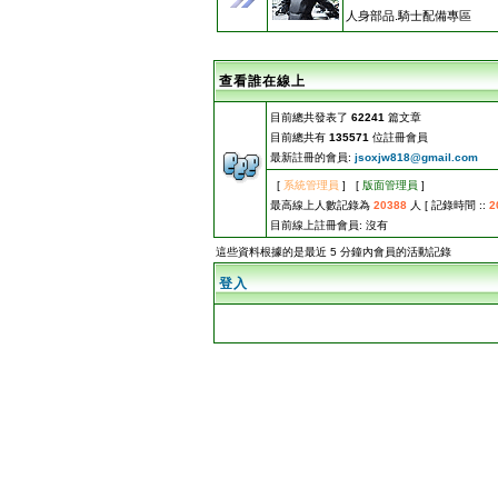
人身部品.騎士配備專區
查看誰在線上
目前總共發表了
62241
篇文章
目前總共有
135571
位註冊會員
最新註冊的會員:
jsoxjw818@gmail.com
[
系統管理員
] [
版面管理員
]
最高線上人數記錄為
20388
人 [ 記錄時間 ::
2
目前線上註冊會員: 沒有
這些資料根據的是最近 5 分鐘內會員的活動記錄
登入