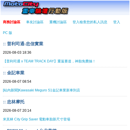
商務討論區
車友討論區
重機討論區
登入檢查您的私人訊息
登入
PC 版
:: 普利司通-忠信實業
2026-08-03 18:36
【普利司通 x TEAM TRACK DAY】重返賽道，神胎免費抽！
:: 金記車業
2026-08-07 08:54
[站內新聞]Kawasaki Meguro S1金記車業新車到店
:: 忠林摩托
2026-08-07 20:14
米其林 City Grip Saver 電動車胎新尺寸登場