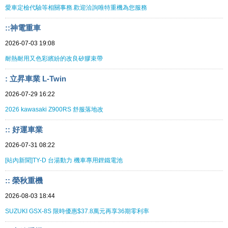
愛車定檢代驗等相關事務.歡迎洽詢唯特重機為您服務
::神電重車
2026-07-03 19:08
耐熱耐用又色彩繽紛的改良矽膠束帶
: 立昇車業 L-Twin
2026-07-29 16:22
2026 kawasaki Z900RS 舒服落地改
:: 好運車業
2026-07-31 08:22
[站內新聞]TY-D 台湯動力 機車專用鋰鐵電池
:: 榮秋重機
2026-08-03 18:44
SUZUKI GSX-8S 限時優惠$37.8萬元再享36期零利率