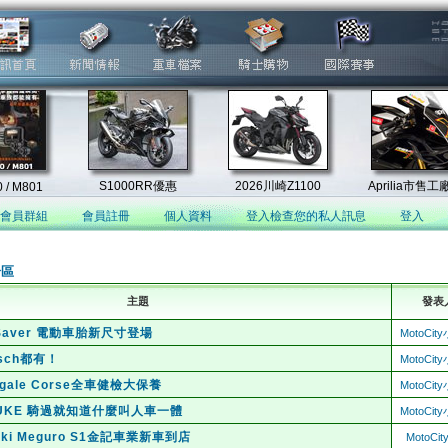
會員群組
會員註冊
個人資料
登入檢查您的私人訊息
登入
論區
主題
發表
p Saver 電動車胎新尺寸登場
MotoCi
sch都有！
MotoCi
nigale Corse全車健檢大保養
MotoCi
0 DUKE 騎過就知道什麼叫人車一體
MotoCi
aki Meguro S1金記車業新車到店
MotoCi