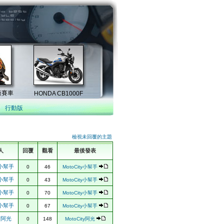
行動版
檢視未回覆的主題
人
回覆
觀看
最後發表
ty小幫手
0
46
MotoCity小幫手
ty小幫手
0
43
MotoCity小幫手
ty小幫手
0
70
MotoCity小幫手
ty小幫手
0
67
MotoCity小幫手
ty阿光
0
148
MotoCity阿光