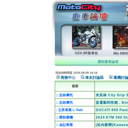
贊助重車論壇
現在的時間是 2026-08-09 19:16
商務中心
車友討論區
重機討
版面
:: 忠林摩托
米其林 City Gri
:: 忠林摩托
從通勤到性能，Bo
: 立昇車業 L-Twin
DUCATI 959 Pa
:: 榮秋重機
2024 KTM 39
:: 金記車業
[站內新聞]Kawas