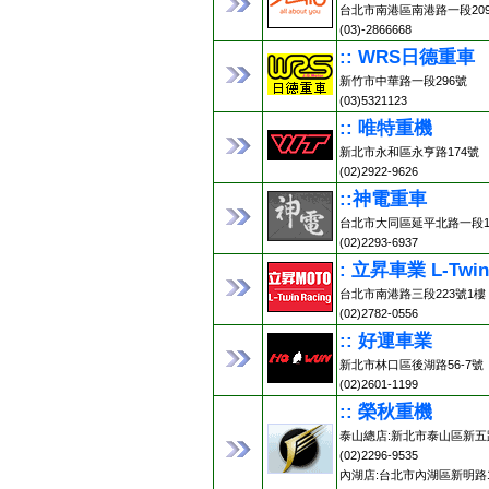
台北市南港區南港路一段20
(03)-2866668
:: WRS日德重車
新竹市中華路一段296號
(03)5321123
:: 唯特重機
新北市永和區永亨路174號
(02)2922-9626
::神電重車
台北市大同區延平北路一段13
(02)2293-6937
: 立昇車業 L-Twin
台北市南港路三段223號1樓
(02)2782-0556
:: 好運車業
新北市林口區後湖路56-7號
(02)2601-1199
:: 榮秋重機
泰山總店:新北市泰山區新五路
(02)2296-9535
內湖店:台北市內湖區新明路1