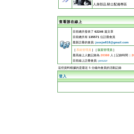
人身部品.騎士配備專區
查看誰在線上
目前總共發表了
62246
篇文章
目前總共有
135571
位註冊會員
最新註冊的會員:
jsoxjw818@gmail.com
[
系統管理員
] [
版面管理員
]
最高線上人數記錄為
20388
人 [ 記錄時間 ::
2
目前線上註冊會員:
peszzr
這些資料根據的是最近 5 分鐘內會員的活動記錄
登入