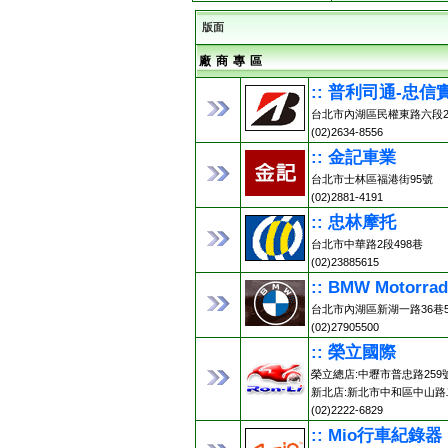
版面
廠 商 專 區
:: 普利司通-忠信
台北市內湖區民權東路六段2
(02)2634-8556
:: 金記車業
台北市士林區福港街95號
(02)2881-4191
:: 忠林摩托
台北市中華路2段498巷
(02)23885615
:: BMW Motorr
台北市內湖區新湖一路36巷5
(02)27905500
:: 榮立國際
榮立總店:中壢市普忠路259號 (0
新北店:新北市中和區中山路二
(02)2222-6829
:: Mio行車紀錄器