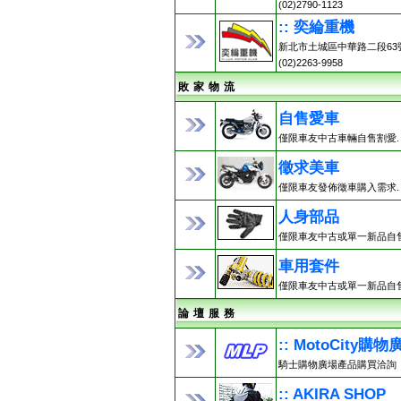
(02)2790-1123
:: 奕綸重機
新北市土城區中華路二段63
(02)2263-9958
敗 家 物 流
自售愛車
僅限車友中古車輛自售割愛.
徵求美車
僅限車友發佈徵車購入需求.
人身部品
僅限車友中古或單一新品自售
車用套件
僅限車友中古或單一新品自售
論 壇 服 務
:: MotoCity購物
騎士購物廣場產品購買洽詢
:: AKIRA SHOP