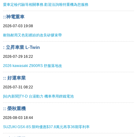
愛車定檢代驗等相關事務.歡迎洽詢唯特重機為您服務
::神電重車
2026-07-03 19:08
耐熱耐用又色彩繽紛的改良矽膠束帶
: 立昇車業 L-Twin
2026-07-29 16:22
2026 kawasaki Z900RS 舒服落地改
:: 好運車業
2026-07-31 08:22
[站內新聞]TY-D 台湯動力 機車專用鋰鐵電池
:: 榮秋重機
2026-08-03 18:44
SUZUKI GSX-8S 限時優惠$37.8萬元再享36期零利率